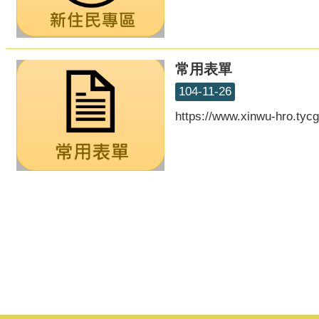
常用表單
104-11-26
https://www.xinwu-hro.tyc