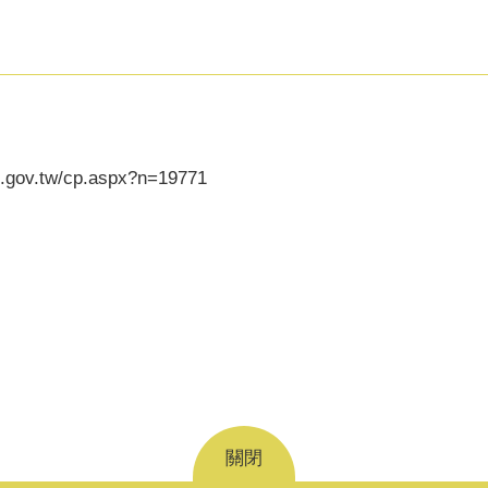
g.gov.tw/cp.aspx?n=19771
關閉