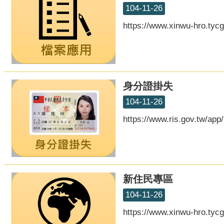
104-11-26
https://www.xinwu-hro.tyc
身分證掛失
104-11-26
https://www.ris.gov.tw/app/
新住民專區
104-11-26
https://www.xinwu-hro.tyc