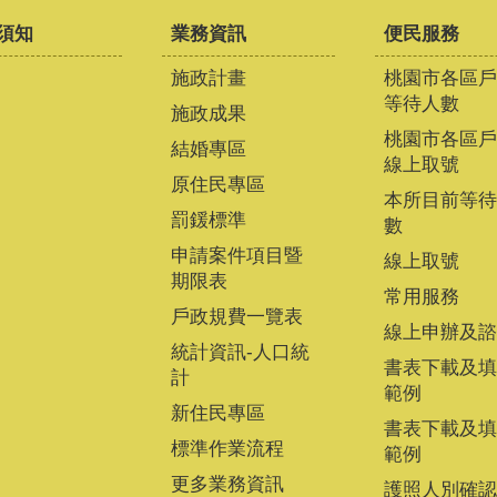
須知
業務資訊
便民服務
施政計畫
桃園市各區戶
等待人數
施政成果
桃園市各區戶
結婚專區
線上取號
原住民專區
本所目前等待
罰鍰標準
數
申請案件項目暨
線上取號
期限表
常用服務
戶政規費一覽表
線上申辦及諮
統計資訊-人口統
書表下載及填
計
範例
新住民專區
書表下載及填
標準作業流程
範例
更多業務資訊
護照人別確認