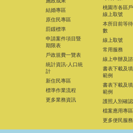
施政成果
桃園市各區戶
結婚專區
線上取號
原住民專區
本所目前等待
罰鍰標準
數
申請案件項目暨
線上取號
期限表
常用服務
戶政規費一覽表
線上申辦及諮
統計資訊-人口統
書表下載及填
計
範例
新住民專區
書表下載及填
標準作業流程
範例
更多業務資訊
護照人別確認
檔案應用專區
更多便民服務